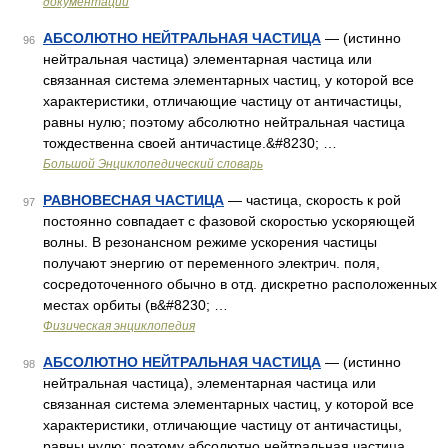
документации
АБСОЛЮТНО НЕЙТРАЛЬНАЯ ЧАСТИЦА
— (истинно
96
нейтральная частица) элементарная частица или
связанная система элементарных частиц, у которой все
характеристики, отличающие частицу от античастицы,
равны нулю; поэтому абсолютно нейтральная частица
тождественна своей античастице.&#8230; …
Большой Энциклопедический словарь
РАВНОВЕСНАЯ ЧАСТИЦА
— частица, скорость к рой
97
постоянно совпадает с фазовой скоростью ускоряющей
волны. В резонансном режиме ускорения частицы
получают энергию от переменного электрич. поля,
сосредоточенного обычно в отд. дискретно расположенных
местах орбиты (в&#8230; …
Физическая энциклопедия
АБСОЛЮТНО НЕЙТРАЛЬНАЯ ЧАСТИЦА
— (истинно
98
нейтральная частица), элементарная частица или
связанная система элементарных частиц, у которой все
характеристики, отличающие частицу от античастицы,
равны нулю; поэтому абсолютно нейтральная частица