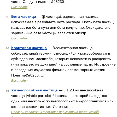
части. Следует иметь в&#8230; …
Википедия
Бета-частица
— (β частица), заряженная частица,
93
испускаемая в результате бета распада. Поток бета частиц
называется бета лучи или бета излучение. Отрицательно
заряженные бета частицы являются электр …
Википедия
Квантовая частица
— Элементарная частица
94
собирательный термин, относящийся к микрообъектам в
субъядерном масштабе, которые невозможно расщепить
(или пока это не доказано) на составные части. Их строение
и поведение изучается физикой элементарных частиц.
Понятие&#8230; …
Википедия
жизнеспособная частица
— 3.1.23 жизнеспособная
95
частица (viable particle): Частица, на которой находятся
один или несколько жизнеспособных микроорганизмов или
которая состоит из них. Источник …
Словарь-справочник терминов нормативно-технической