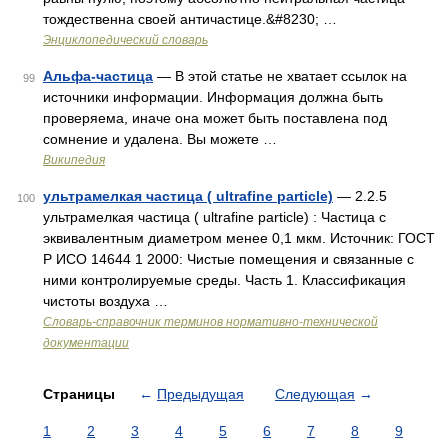
тождественна своей античастице.&#8230; …
Энциклопедический словарь
Альфа-частица
— В этой статье не хватает ссылок на
99
источники информации. Информация должна быть
проверяема, иначе она может быть поставлена под
сомнение и удалена. Вы можете …
Википедия
ультрамелкая частица ( ultrafine particle)
— 2.2.5
100
ультрамелкая частица ( ultrafine particle) : Частица с
эквивалентным диаметром менее 0,1 мкм. Источник: ГОСТ
Р ИСО 14644 1 2000: Чистые помещения и связанные с
ними контролируемые среды. Часть 1. Классификация
чистоты воздуха …
Словарь-справочник терминов нормативно-технической
документации
Страницы
←
Предыдущая
Следующая
→
1
2
3
4
5
6
7
8
9